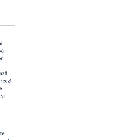
i
să
r.
iază
creezi
e
 și
te.