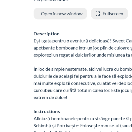
Open in new window
Fullscreen
Description
Ești gata pentru o aventură delicioasă? Sweet C
apetisante bomboane într-un joc plin de culoare și 
explorezi un regat al dulciurilor unde misiunea ta
În loc de simple nestemate, aici vei lucra cu bombo
dulciurile de același fel pentru a le face să explod
mai multe explozii consecutive, cu atât vei deb
curcubeu care curăță totul în calea lor. Este jocul
extrem de dulce!
Instructions
Aliniază bomboanele pentru a strânge puncte și pen
Schimbă și Potrivește: Folosește mouse-ul (sau 