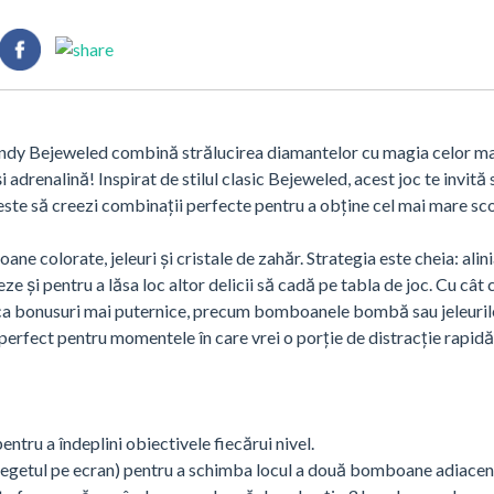
andy Bejeweled combină strălucirea diamantelor cu magia celor ma
adrenalină! Inspirat de stilul clasic Bejeweled, acest joc te invită 
 este să creezi combinații perfecte pentru a obține cel mai mare sco
ane colorate, jeleuri și cristale de zahăr. Strategia este cheia: alin
eze și pentru a lăsa loc altor delicii să cadă pe tabla de joc. Cu cât 
loca bonusuri mai puternice, precum bomboanele bombă sau jeleuril
 perfect pentru momentele în care vrei o porție de distracție rapidă
tru a îndeplini obiectivele fiecărui nivel.
degetul pe ecran) pentru a schimba locul a două bomboane adiacen