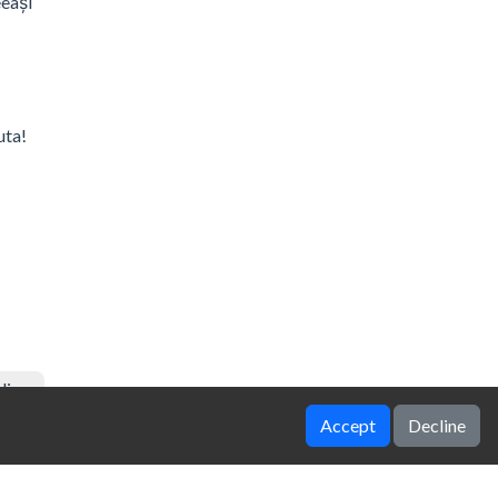
eeași
uta!
line
Accept
Decline