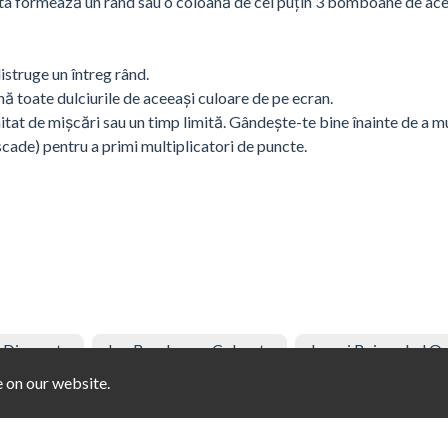
sta formează un rând sau o coloană de cel puțin 3 bomboane de ac
truge un întreg rând.
toate dulciurile de aceeași culoare de pe ecran.
itat de mișcări sau un timp limită. Gândește-te bine înainte de a m
scade) pentru a primi multiplicatori de puncte.
u Diamante
Joc Bomboane Colorate
Jocuri Bejeweled On
e on our website.
Jocuri Cu Jeleuri
Candy Match Joc