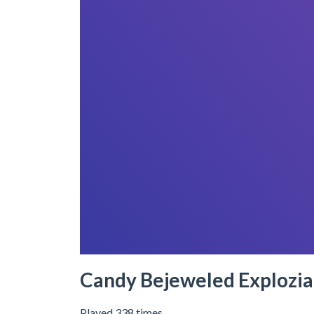
Candy Bejeweled Explozia 
Played 338 times.