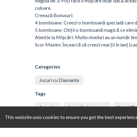
Regula de 3: Poți face o mișcare doar dacă acea
culoare.
Creează Bonusuri:
4 bomboane: Creezi o bomboană specială care dis
5 bomboane: Obții o bomboană magică ce elimină 
Atenție la Mișcări: Multe niveluri au un număr lim
Scor Maxim: Încearcă să creezi reacții în lanț (ca
Categories
Jocuri cu Diamante
Tags
Jocurizz
Jocuri Indemanare
Jocuri C
This website uses cookies to ensure you get the best experienc
Jocuri Cu Dulciuri
Joc Cristale Magice